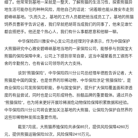
细了。他常常到基地一呆就是一整天，了解熊猫的生活习性，探索熊猫异
地生活可能存在的种种风险，用他自己的话说：“闭着眼也能从雅安市走到
碧峰峡基地。”久而久之，基地的工作人员都把他当成员工了。基地的熊猫
饲养员曹新宇告诉记者，我们早就把胡哥当成我们的同事了，他来见谁忙
都会搭把手。他还是个热心人，我们有什么事都愿意和他聊一聊。
中华保险四川雅安中心支公司总经理刘守承表示，作为中国保护
大熊猫研究中心雅安碧峰峡基地当地的一家保险公司，能够参与到国宝大
熊猫的保险保障中来，公司上下感到非常自豪，这当中凝聚着员工锲而不
舍的辛勤努力，也有省公司领导的大力支持。
谈到“熊猫保险”，中华保险四川分公司总经理牟德胜告诉记者，大
熊猫是中国的国宝，也是世界的珍稀动物，中华保险涉足“熊猫保险”，是
商业保险公司发挥保险职能，参与国宝保护，提升扩大保险覆盖面和渗透
度的有益尝试，同时也是公司形成特色、扮靓品牌的重要载体。通过开办
“熊猫保险”，也为将来更好开展珍稀濒危动物保险保障积累数据和经验。
中华保险四川分公司将会更加关注基地的大熊猫，让保险为保护自然界的
这些珍稀物种发挥出重要作用。
截至7月底，大熊猫养殖保险共承保85只，提供风险保障4260万
元，提供熊猫运输保险32次，风险保障2410万元。