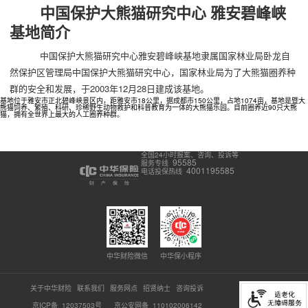
中国保护大熊猫研究中心 雅安碧峰峡
基地简介
中国保护大熊猫研究中心雅安碧峰峡基地隶属国家林业局卧龙自
然保护区管理局中国保护大熊猫研究中心，国家林业局为了大熊猫圈养种
群的安全和发展，于2003年12月28日建成该基地。
基地位于雅安市正北碧峰峡景区内，距雅安市18公里，据成都市150公里，占地1074亩，基地是暨大
熊猫饲养、繁殖、科研、珍稀野生动物救护和科普教育为一体的大熊猫乐园。目前圈养近90只大熊
猫，拥有全世界上最大的人工圈养种群。
全国24小时报案、咨询、投诉等
95585
服务专线
4001195585
电话投保热线
中华财险微信
中华保小程序
关于中华财险
联系我们
服务网点
招贤纳士
咨询投诉
京ICP备 12037503号
京公安网备 110102006142