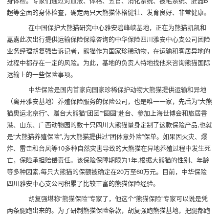
身体检。专家们通过对血液、体格、五官、消化系统、被毛系统、脏器B
超等全面的身体检查，确定两只大熊猫体格健壮、发育良好、非常健康。
在中国保护大熊猫研究中心雅安碧峰峡基地，正在为熊猫凯凯和
嘉嘉此次出行提供运输保险保障咨询的中华保险四川雅安中心支公司团险
业务经理胡复强告诉记者，熊猫作为国家珍稀动物，在运输和客居异地的
过程中都存在一定的风险。为此，基地的负责人特地找他来咨询熊猫国际
运输上的一些保险事项。
中华保险是国内首家向国家珍稀保护动物大熊猫提供运输和异地
（离开雅安基地）养殖保险服务的保险公司，也是唯一一家，先后为“大熊
猫奥运北京行”、赠台大熊猫“团团”“圆圆”赴台、参加上海世博会和旅居香
港、山东、广西动物园的数十只四川大熊猫量身定制了这款保险产品,也就
是“大熊猫养殖保险”,为大熊猫提供过“团体意外险”保单。如果因火灾、爆
炸、雷击和台风等10多种自然灾害导致的大熊猫在异地养殖过程中发生死
亡，保险承担赔偿责任。该保险保障期限为1年,根据大熊猫的性别、年龄
等多种因素,每只大熊猫的保额被确定在20万至60万元。目前，中华保险
四川雅安中心支公司积累了比较丰富的熊猫保险经验。
胡复强堪称“熊猫保险”专家了，他这个“熊猫保险”专家可以说是凭
两条腿跑出来的。为了研制熊猫保险条款，胡复强跑熊猫基地，把腿都跑