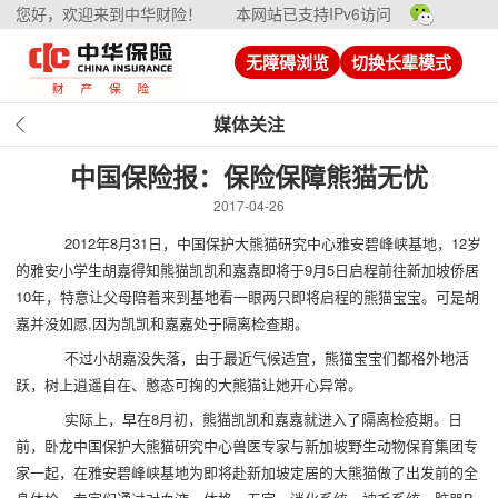
您好，欢迎来到中华财险！
本网站已支持IPv6访问
无障碍浏览
切换长辈模式
媒体关注
中国保险报：保险保障熊猫无忧
2017-04-26
2012年8月31日，中国保护大熊猫研究中心雅安碧峰峡基地，12岁
的雅安小学生胡嘉得知熊猫凯凯和嘉嘉即将于9月5日启程前往新加坡侨居
10年，特意让父母陪着来到基地看一眼两只即将启程的熊猫宝宝。可是胡
嘉并没如愿,因为凯凯和嘉嘉处于隔离检查期。
不过小胡嘉没失落，由于最近气候适宜，熊猫宝宝们都格外地活
跃，树上逍遥自在、憨态可掬的大熊猫让她开心异常。
实际上，早在8月初，熊猫凯凯和嘉嘉就进入了隔离检疫期。日
前，卧龙中国保护大熊猫研究中心兽医专家与新加坡野生动物保育集团专
家一起，在雅安碧峰峡基地为即将赴新加坡定居的大熊猫做了出发前的全