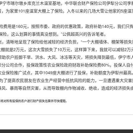
宁市喀尔墩乡库克兰木温室基地，中华联合财产保险公司伊犁分公司李新
，为家里101座温室大棚上了保险。入冬以来的几场大雪让他家的5座温
用是160元，按照市委、政府的优惠政策，政府补助140元，我们只掏
了保险，这么划算的事情真没想到。”公佩超高兴的告诉笔者。
清晰地呈现了保险给他减轻的经济负担，“一个大棚墙体、棚架等损失赔偿
个大棚就是2万元，这次大雪损失了10万元，这样算下来，我就可以减轻2万
农户抵御干旱、洪水、大风、冰冻等天灾，将损失降到最低，伊宁市人
犁分公司合作，投保政策性农业保险政府财政补助保险费80%，投保人自
业保险推广试点，其中1049座大棚进行了投保，补助额度为伊犁州最高
了提高农民朋友在农业生产经营中抵抗风险的能力，一旦遭遇重大灾害
暴风、暴雨等自然灾害，从而导致棚内作物减收、绝收，造成的经济损失由
对所有投保的农户进行财产损失估算并尽快理赔。