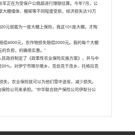
军正在为受保户公佩超进行理赔估算。今年7月，公
室大棚墙体、棚架等不同程度受损，经济损失达10万
20元就能为一座大棚上保险，我这101座大棚，才掏
4000元，农作物损失赔偿2000元。我的每个大棚
元的负担，的确很实惠。”
民政府制定了《政策性农业保险实施方案》，并与中
付20%，对伊宁市喀尔墩乡、克伯克于孜乡、托格拉克
。
损失，农业保险就可以为他们雪中送炭，减少损失。
保险公司来承担。”中华联合财产保险公司伊犁分公