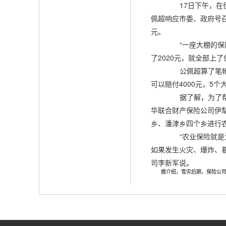
17日下午，在伊
佩超响应市委、政府号召
元。
“一座大棚的保险费
了2020元，就全部上
公佩超算了笔帐，
可以赔付4000元，5
据了解，为了帮助
华联合财产保险公司伊
乡、潘津乡四个乡进行农
“农业保险就是为
如果发生火灾、爆炸、
司李新军说。
据介绍，雪灾后期，保险公司将