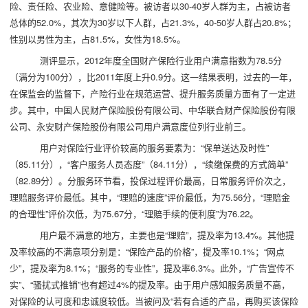
险、责任险、农业险、意健险等。被访者以30-40岁人群为主，占被访者
总体的52.0%，其次为30岁以下人群，占21.3%，40-50岁人群占20.8%；
性别以男性为主，占81.5%，女性为18.5%。
测评显示，2012年度全国财产保险行业用户满意指数为78.5分
（满分为100分），比2011年度上升0.9分。这一结果表明，过去的一年，
在保监会的监督下，产险行业在规范运营、提升服务质量方面有了一定进
步。其中，中国人民财产保险股份有限公司、中华联合财产保险股份有限
公司、永安财产保险股份有限公司用户满意度位列行业前三。
用户对保险行业评价较高的服务要素为：“保单送达及时性”
（85.11分），“客户服务人员态度”（84.11分），“续缴保费的方式简单”
（82.89分）。分服务环节看，投保过程评价最高，日常服务评价次之，
理赔服务评价最低。其中，“理赔的速度”评价最低，为75.56分，“理赔金
的合理性”评价次低，为75.67分，“理赔手续的便利度”为76.22。
用户最不满意的地方，主要也是“理赔”，提及率为13.4%。其他提
及率较高的不满意项分别是：“保险产品的价格”，提及率10.1%；“网点
少”，提及率为8.1%；“服务的专业性”，提及率6.3%。此外，“广告宣传不
实”、“骚扰式推销”也有超过4%的提及率。由于用户感知服务质量不高，
对保险的认可度和忠诚度较低。当被问及“若有合适的产品，再购买该保险