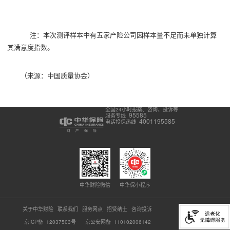
注：本次测评样本中有五家产险公司因样本量不足而未单独计算
其满意度指数。
（来源：中国质量协会）
全国24小时报案、咨询、投诉等
95585
服务专线
4001195585
电话投保热线
中华财险微信
中华保小程序
关于中华财险
联系我们
服务网点
招贤纳士
咨询投诉
京ICP备 12037503号
京公安网备 110102006142