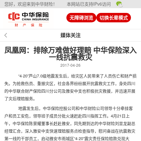
您好，欢迎来到中华财险！
本网站已支持IPv6访问
无障碍浏览
切换长辈模式
媒体关注
凤凰网：排除万难做好理赔 中华保险深入
一线抗震救灾
2017-04-26
“4·20”芦山7.0级地震发生后，给灾区人民带来了人员伤亡和财产损
失。为抢救伤员、重振灾区，社会各界纷纷展开抗震救灾工作，身处四川
的中华联合财产保险四川分公司及雅安中支也积极抗灾救援，并迅速开展
了灾后理赔服务。
地震发生后，中华保险控股公司和中华财险公司领导十分牵挂客
户和员工安危，领导班子成员分批火速赶赴四川指挥工作。4月21日上
午，中华保险陈景耀董事长赶赴雅安，同先期到达的中华财险刘显龙副总
经理汇合，深入雅安中支快速理赔服务点检查指导，慰问奋战在抗震救灾
第一线的干部员工，启动雅安市雨城区“4·20”震灾责任保险赔款兑现大