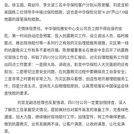
会。徐玉国、蒋幼玲、李文波三名中华保险客户分别从陈景耀、刘显龙和
吴国栋三位领导手中接过保险赔款，这也是中华保险兑现“4·20”芦山7.0级
地震的首笔保险赔款。
灾情体现责任。中华保险雅安中心支公司员工顾不得自身的安
危，第一时间启动应急预案，投入抗震救灾工作，设立调派人员、临时报
案点、推出现场赔付等一系列行之有效的灾后理赔服务措施，灾区第一线
的抗震救灾工作有条不紊地开展。陈景耀董事长在雅安中支召开了抗震救
灾现场工作会，听取了四川分公司的工作汇报后，对灾后理赔服务工作提
出四点工作要求：一是顾大局、讲政治，彰显中华保险人大灾面前的应有
担当；二是密切注意安全问题，在抗震救灾过程中要确保员工自身安全；
三是非常之时要有非常之为，为灾区群众着想，创造性地开展理赔服务工
作；四是分清主次，坚持先人后物理赔原则，认真贯彻落实中国保监会快
查快赔的要求。
刘显龙副总经理也反复强调，四川分公司一定要加强排查，深入
了解员工及家属受灾情况，提前做好应对案件高发的准备工作，完善绿色
通道，加大力度，继续做好现场赔付工作；加强宣传，将工作做得更细，
做到抗震救灾、业务发展两不误，让客户满意、让政府满意、让社会满
意。