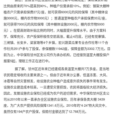
比例由原来的70%提高到90%，种植户仅需承担10%。例如：钢架大棚种
植农户只需承担保费27元/座，就可获得6000元的风险保障（其中棚体设
施3000元，棚内农作物3000元）；普通温室种植农户承担保费33元/座，
就可获得7000元的风险保障（其中棚体设施2000元，棚内农作物5000
元）。在提高财政补贴比例的同时，大幅度提升保障水平。由于方案科
学，保障充分，农户投保积极性空前高涨，截止4月底，已经有党寨镇、
三闸镇、长安乡、梁家墩等4个乡镇，宏兴蔬菜瓜果专业合作社等11个合
作社共251户参与了投保，参保棚数11942座，保障金额为3302.7万元。目
前为止，中华保险甘州区支公司作为承办机构，已经接到温室大棚投保户
报案5起，理赔工作正在进行中。
据了解，甘州区近年来已经建成各类温室大棚共7万多座，是当地
农民稳定增收的主要来源之一。但由于近年来沙尘暴、低温冻害、大风、
冰雹等自然灾害频发，给设施农业种植户造成意外损失的事件常有发生。
设施农业建造成本较高，一旦遭受灾害损毁，农民将面临较大经济损失。
因此，发展设施农业保险已经成为农户的迫切需求，中华保险甘州区支公
司从2010年以来一直承办全区设施农业保险，历年承保各类大棚 3439
座，为广大农户提供风险保障1341.6万元。2010年的“4·24”特大风灾中，
虽然仅有194户农户投保，但赔付金额达到了12.768万元。