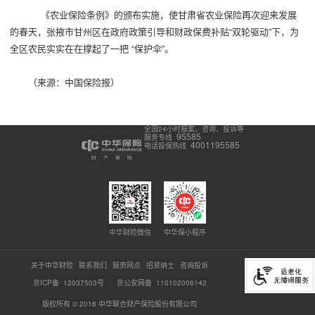
《农业保险条例》的颁布实施，使甘肃省农业保险再次迎来发展
的春天，张掖市甘州区在政府政策引导和财政保费补贴“双轮驱动”下，为
全区农民实实在在撑起了一把 “保护伞”。
（来源：中国保险报）
全国24小时报案、咨询、投诉等
95585
服务专线
4001195585
电话投保热线
中华财险微信
中华保小程序
关于中华财险
联系我们
服务网点
招贤纳士
咨询投诉
京ICP备 12037503号
京公安网备 110102006142
版权所有 © 2016 中华联合财产保险股份有限公司