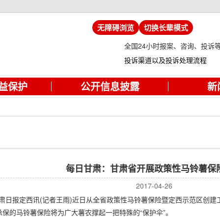
无障碍浏览
切换长辈模式
全国24小时报案、咨询、投诉
投诉渠道以及投诉处理流程
益保护
公开信息披露
新
每日甘肃：甘肃省开展政策性马铃薯保
2017-04-26
日报定西讯(记者王雨)近日从全省政策性马铃薯保险暨定西示范区创建
保的马铃薯保险将为广大薯农撑起一把特殊的“保护伞”。