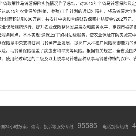
全省政策性马铃薯保险实施情况作了总结，对2013年全省马铃薯保险及
达2013年农业保险(种植、养殖)工作计划的通知》精神，将马铃薯常
补贴计划面积达到680万亩，共安排中央和省级财政保费补贴资金9282万元
保险规范运行，提升农业保险整体发展层次和服务水平，定西市被确定
险服务网点，基本实现“送保上门”的村站级服务，使农业保险在防灾减灾
险是中央支持甘肃马铃薯产业发展，提高广大种植户风险防御能力的惠
保险。马铃薯保险覆盖了病虫害和旱灾等风险。根据有关规定，全省范围
求、使用经过审定的二级及以上脱毒马铃薯品种从事马铃薯种植的农户、
）
95585
4
全国24小时报案、咨询、投诉等服务专线
电话投保热线