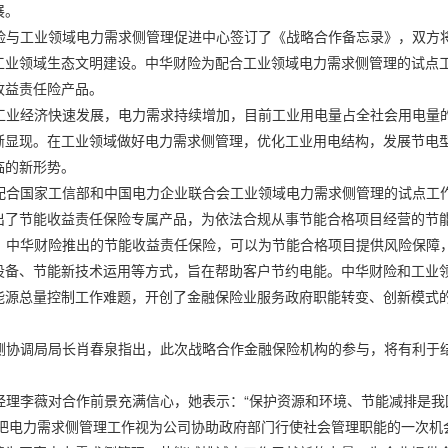
展。
工业领域电力需求侧管理促进中心签订了《战略合作备忘录》，双方将
工业领域生态文明建设。中华财险为配合工业领域电力需求侧管理的试点
收益责任险产品。
经济快速发展，电力需求持续增加，目前工业用电量占全社会用电量的
渐显现。在工业领域做好电力需求侧管理，优化工业用电结构，发展节电
临的新形势。
国家工信部和中国电力企业联合会工业领域电力需求侧管理的试点工作
出了节能收益责任保险专属产品，为依法合规从事节能合格项目经营的节
华财险推出的节能收益责任保险，可以为节能合格项目提供风险保障，
设备、节能新技术运用等方式，旨在帮助客户节约电能。中华财险和工业
能源总量控制工作难题，开创了金融保险业服务政府职能转变、创新模式的
调局局长肖春泉指出，此次战略合作金融保险机构的参与，将有利于结
李薇对合作前景充满信心，她表示：“保护资源和环境、节能减排是我
,把电力需求侧管理工作视为公司协助政府部门行使社会管理职能的一次机