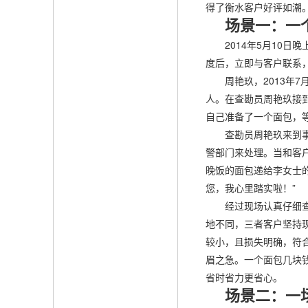
得了衡水客户好评如潮
场景一：一
2014年5月10日
度后，立即与客户联系，
周艳玖，2013年7
人。在查勘员周艳玖接
自己准备了一个面包，
查勘员周艳玖来到事故
警部门来处理。当和客
晚饭的面包递给李女士
您，我心里踏实啦！”
经过现场认真仔细查勘
地不同，三者客户坚持
较小，且损失明确，符
眉之急。一个面包几块
省时省力更省心。
场景二：一