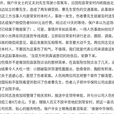
5时许，保户许女士的丈夫刘先生驾驶小型客车，沿饶阳县常安村内砖路由
路边站立的曹先生，造成了两车辆受损、曹先生受伤的交通事故。此事故
而这三方当事人均是常安村本村人，事故一发生，伤者曹先生就被及时送
达成保户赔偿伤者5000元治疗费。经过近10天的等待，保户本以为这
时已经属于晚报案了）。可是，事情并非如此简单，一场人伤事故纠纷拉
小光两名同志接到专线调度，立即前往常安村进行走访、跟踪、调查。
事故的赔偿闹意见，最后发展到互相辱骂，甚至要大动干戈。两位同志见状
是本村人，不要因为这事伤了和气，不值得。我们就是代表公司来调查这
解决这起事故纠纷。”当双方听到真诚恳切的劝告后，安静下来。
情并不是像饶阳县医院诊治的那样简单，在县医院住院诊治了几天，出
治结果令人大吃一惊：小肠破裂并弥漫性腹膜炎、肋骨骨折、胸腔有积液
又处于逃避心态，惹怒了伤者家属。人伤岗两位同志将整个案件了解清楚
逊国际和平医院看望并慰问了伤者曹先生，伤者儿子把中华保险公司出面
理了出院手续。
同志连夜加班整理了相关资料，报送中支领导审批，并与分公司人伤核
赔偿三者8万余元。于是，理赔人员又不辞辛苦地赶到常安村，把这一喜
公司优质、贴心的服务特色，保户许女士眼角挂着泪珠说：“谢谢中华保险