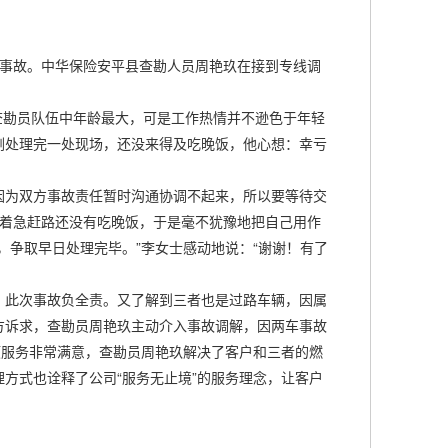
撞事故。中华保险安平县查勘人员周艳玖在接到专线调
查勘员队伍中年龄最大，可是工作热情并不逊色于年轻
刚处理完一处现场，还没来得及吃晚饭，他心想：幸亏
为双方事故责任暂时沟通协调不起来，所以要等待交
因着急赶路还没有吃晚饭，于是毫不犹豫地把自己用作
，争取早日处理完毕。”李女士感动地说：“谢谢！有了
此次事故负全责。又了解到三者也是过路车辆，因属
方诉求，查勘员周艳玖主动介入事故调解，因两车事故
项服务非常满意，查勘员周艳玖解决了客户和三者的燃
方式也诠释了公司“服务无止境”的服务理念，让客户