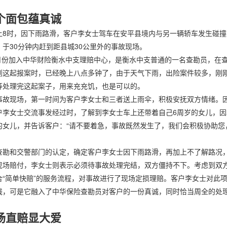
。
个面包蕴真诚
晚上8时，因下雨路滑，客户李女士驾车在安平县境内与另一辆轿车发生碰
于30分钟内赶到距县城30公里外的事故现场。
月份加入中华财险衡水中支理赔中心，是衡水中支普通的一名查勘员，在
到这起报案时，已经晚上八点多钟了，由于天气下雨，出险案件较多，刚
等处理完这起案子，用来充充饥，也是可以的。
现场，第一时间为客户李女士和三者送上雨伞，积极安抚双方情绪。因
户李女士交流事发经过时，了解到李女士车上还带着自己6周岁的女儿，
的女儿，并告诉客户：“请不要着急，事故既然发生了，我们会积极协助您
和交警部门的认定，确定客户李女士因下雨路滑，再加上不了解路况，
现场赔付，李女士则表示必须待事故处理完结，双方僵持不下。考虑到双
合“简单快赔”的服务流程，对事故进行了现场定损理赔。客户李女士对此
钱，可是它融入了中华保险查勘员对客户的一份真诚，同时恰当周全的处理
场直赔显大爱