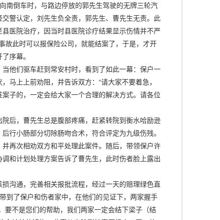
北向南倒车时，与路边停放的郭先生驾驶的无牌三轮汽
经交警认定，刘先生负全责，郭先生、曹先生无责。此
至县医院治疗，因当时县医院诊疗结果显示伤情并不严
场事故此时可以报保险公司，就能结案了，于是，才开
开了序幕。
当他们驱车赶到常安村时，看到了如此一幕：保户一
，马上上前劝阻，并告诉双方：“请大家不要着急，
桩案子的，一定会给大家一个合理的解决方式。请各位
院后，曹先生总是腹部疼痛，赶紧转院到衡水哈励逊
，后行小肠部分切除肠吻合术，符合评定为九级伤残。
，并再次相劝双方和平处理此案件。随后，带领保户许
协调和计划处理方案告诉了曹先生，此时伤者脸上露出
损沟通，完善相关报批流程，经过一天的赔理绿色直
讯带到了保户和伤者家中，在他们的见证下，两家握手
，要不是您们的帮助，我们两家一定会结下梁子（结