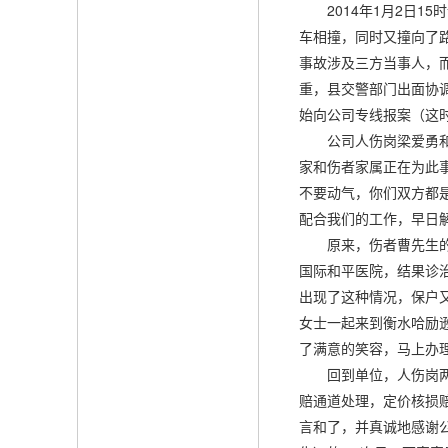
2014年1月2日1
车相撞，同时又撞向了
事故涉及三方当事人，
重，县交警部门出面协调
始向公司专线报案（这
公司人伤岗梁爱勇和宋
家和伤者家属正在为此
不要动气，你们双方都
配合我们的工作，早日
原来，伤者曹先生的伤
国际和平医院，结果诊
出现了这种情况，保户
女士一起来到衡水哈励
了满意的笑容，马上办
回到单位，人伤岗两位
赔通道处理，定价核损
言和了，并真诚地感谢