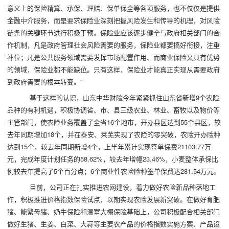
意义上的保险精算、承保、理赔、保单保全等各项服务，也不仅仅是提供
金融中介服务，而是要求保险业深刻把握风险发生和传导的机理，对风险
链条的关键环节进行积极干预。保险业应该逐步健全与政府相关部门的合
作机制，凡是政府管理社会风险需要的服务，保险业都要搞好衔接，注重
补位；凡是公共服务领域需要发挥市场配置作用、而商业保险又具有优势
的领域，保险业都不能缺位。只有这样，保险业才能真正实现从需要政府
到政府需要的根本转变。”
基于这样的认识，山东中华财险今年紧紧抓住山东省新增9个农险
品种的有利机遇，积极协调省、市、县三级农业、林业、畜牧以及物价等
主管部门，使农险业务覆盖了全省16个地市，开办县区达到55个县区，较
去年同期增加18个，并在泰安、莱芜实现了农险的零突破，农险开办险种
达到15个，较去年同期新增4个，上半年累计实现签单保费21103.77万
元，完成年度计划任务的58.62%，较去年增幅23.46%，小麦整体承保比
例较去年提高了5个百分点；6个商业性农险险种签单保费达281.54万元。
目前，公司正在扎实推进农网建设，着力做好农险新品种落地工
作，积极推进价格指数保险试点，以期实现农险发展新突破。在做好育肥
猪、能繁母猪、奶牛保险和温室大棚保险基础上，公司积极配合相关部门
做好生猪、生姜、白菜、大蒜等主要农产品的价格指数实施方案、产品设