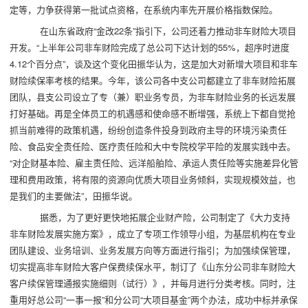
定等，力争获得第一批试点资格，在系统内率先开展价格指数保险。
在山东省政府“金改22条”指引下，公司还着力推动非车财险大项目
开发。“上半年公司非车财险完成了总公司下达计划的55%，超序时进度
4.12个百分点”，谈及这个变化田振华认为，这是加大对新增大项目和非车
财险续保率考核的结果。今年，该公司各中支公司都建立了非车财险拓展
团队，县支公司设立了专（兼）职业务专员，为非车财险业务的长远发展
打好基础。再是全体员工的机遇感和使命感不断增强，系统上下都自觉抢
抓当前难得的政策机遇，纷纷创造条件投身到政府主导的环境污染责任
险、食品安全责任险、医疗责任险和大中专院校学平险的发展实践中去。
“对企财基本险、雇主责任险、远洋船舶险、承运人责任险等实施差异化管
理和费用政策，将有限的资源向优质大项目业务倾斜，实现规模效益，也
是我们的主要做法”，田振华说。
据悉，为了更好更快地拓展企业财产险，公司制定了《大力支持
非车财险发展实施方案》，成立了专项工作领导小组，为基层机构在专业
团队建设、业务培训、业务发展方向等方面进行指引；为加强续保管理，
切实提高非车财险大客户保费续保水平，制订了《山东分公司非车财险大
客户续保管理通报实施细则（试行）》，并每月进行分类考核。同时，注
重用好总公司“一事一报”和分公司“大项目基金”两个办法，成功中标并承保