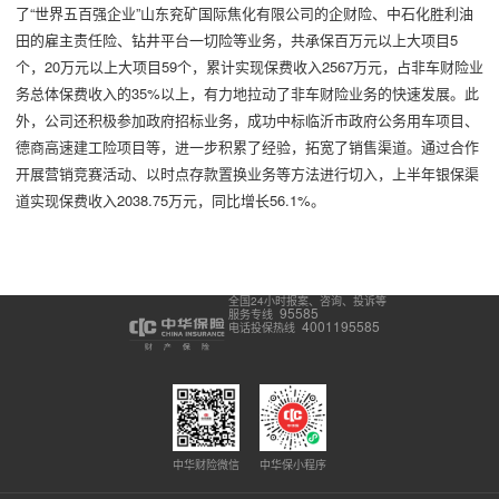
了“世界五百强企业”山东兖矿国际焦化有限公司的企财险、中石化胜利油
田的雇主责任险、钻井平台一切险等业务，共承保百万元以上大项目5
个，20万元以上大项目59个，累计实现保费收入2567万元，占非车财险业
务总体保费收入的35%以上，有力地拉动了非车财险业务的快速发展。此
外，公司还积极参加政府招标业务，成功中标临沂市政府公务用车项目、
德商高速建工险项目等，进一步积累了经验，拓宽了销售渠道。通过合作
开展营销竞赛活动、以时点存款置换业务等方法进行切入，上半年银保渠
道实现保费收入2038.75万元，同比增长56.1%。
全国24小时报案、咨询、投诉等
95585
服务专线
4001195585
电话投保热线
中华财险微信
中华保小程序