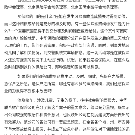
险学会理事，北京保险学会常务理事，北京国际金融学会常务理事。
买保险的目的是什么?是能在发生风险事故造成损失时得到赔偿，
而且这种赔偿或给付是充分的和及时的。有一些保险索赔纠纷发生是为什
么?一个重要原因是得不到充分和及时的赔偿或者给付。这个案件可圈可
点的地方恰恰就是，中华保险的湘潭分公司在案件发生之后的第二天就介
入理赔的工作，慰问死者家属，积极与政府部门沟通，同时，到事发地及
幼儿园了解相关情况，到交警队核实车辆信息。这一切活动都是在被保险
人还没有报案的情况下主动进行的。试想，如果我是被保险人，在这么危
急时刻遇到这样的保险公司，那种温暖和温馨可以想见。
如果我们的保险都做到这样主动、及时、细致，先保户之所想，
急保户之所急，送保户之所需，哪还有那么多的理赔纠纷，我们还愁保险
业的形象得不到根本改善吗!
涉及校车，涉及儿童、学生的案子，往往社会影响面很大，中华
联合财产保险公司充分了解这个案子的重要意义，给以充分重视，既显示
出公司较强的敏感性和责任意识，也反映出公司在制度建设方面所做出的
有效努力。该公司的省公司有一套应急预案，在全省各个地、州、市安排
了重大事故信息上报员，并成立了应急小组。这些做法对于保险理赔的迅