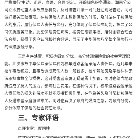
严格履行“主动、迅速、准确、合理”承诺，开辟绿色服务通道。湖南分公
司立即启动重大事故应急机制，及时排查并第一时间赶往现场查勘，同时
做好相关理赔事项。在被保险人还未想到保险的时候，及时站在了被保险
人的身后，履行保险人责任与义务，充分体现了保险保障功能，彰显了公
司优质服务形象。此案保险责任明确，按责任限额定损，赔付金额合理合
法合规，获得了客户认可和社会好评，展示了中华保险乃至整个保险行业
的理赔服务形象。
三是有序处置，积极为政府分忧，充分体现保险业的社会管理职
能。此次事故中华保险承保险种为校车道路客运承运人责任险。近几年来
校车事故频发，且事故造成死伤人数一般较多，校车驾驶员及学校往往无
法承担事故全部损失，这对受害者家属无疑是雪上加霜，同时也给当地政
府造成了莫大的压力，影响社会安定。在这种情况下，校车道路客运承运
人责任险的损失补偿功能就能发挥积极作用，在危急关头及时帮助被保险
人及遇难者家庭渡过难关。同时也解决了政府的燃眉之急，为政府分忧，
充分体现了保险的社会管理功能。
三、专家评语
点评专家：庹国柱
首都经济贸易大学劳动经济专业教授，博士生导师，中国社会保