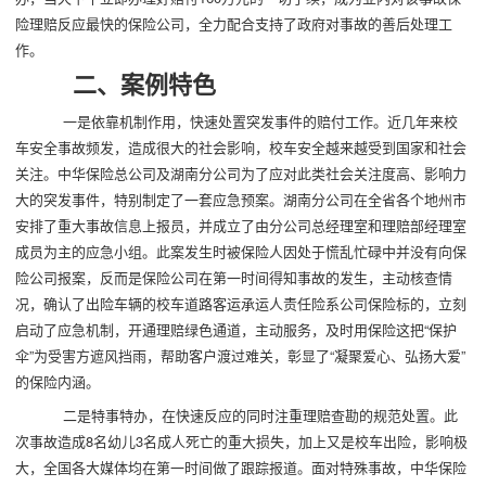
险理赔反应最快的保险公司，全力配合支持了政府对事故的善后处理工
作。
二、案例特色
一是依靠机制作用，快速处置突发事件的赔付工作。近几年来校
车安全事故频发，造成很大的社会影响，校车安全越来越受到国家和社会
关注。中华保险总公司及湖南分公司为了应对此类社会关注度高、影响力
大的突发事件，特别制定了一套应急预案。湖南分公司在全省各个地州市
安排了重大事故信息上报员，并成立了由分公司总经理室和理赔部经理室
成员为主的应急小组。此案发生时被保险人因处于慌乱忙碌中并没有向保
险公司报案，反而是保险公司在第一时间得知事故的发生，主动核查情
况，确认了出险车辆的校车道路客运承运人责任险系公司保险标的，立刻
启动了应急机制，开通理赔绿色通道，主动服务，及时用保险这把“保护
伞”为受害方遮风挡雨，帮助客户渡过难关，彰显了“凝聚爱心、弘扬大爱”
的保险内涵。
二是特事特办，在快速反应的同时注重理赔查勘的规范处置。此
次事故造成8名幼儿3名成人死亡的重大损失，加上又是校车出险，影响极
大，全国各大媒体均在第一时间做了跟踪报道。面对特殊事故，中华保险