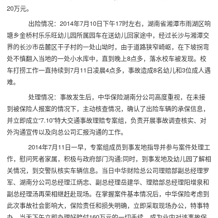
20万元。
出险情况：2014年7月10日下午17时左右，湖南省湘潭市雨湖区响
塘乡金桥村乐乐旺幼儿园所属园车在送幼儿回家途中，经过长沙与湘潭交
界的长沙市岳麓区干子村的一处山坳时，由于道路狭窄崎岖，在下坡拐弯
处不慎翻入当地的一处小水库中，直到晚上8点多，落水校车被发现。校
车打捞工作一直持续到7月11日凌晨4点多，事故造成8名幼儿和3位成人遇
难。
处理情况：事故发生后，中华保险湖南分公司高度重视，在未接
到被保险人报案的情况下，主动核查情况，确认了出险车辆的承保信息，
并立即成立“7.10”特大交通事故理赔专案组，负责开展事故调查核实、对
外沟通宣传以及向总公司汇报沟通的工作。
2014年7月11日一早，专案组成员到事发地指导并参与案件处理工
作，慰问死者家属，积极与政府部门沟通;同时，到事发地及幼儿园了解相
关情况，到交警队核实车辆信息。当日中华财险总公司理赔部副总经理罗
军、湖南分公司总经理江炳忠、副总经理岳建华、理赔部总经理阳增泉和
副总经理汤再荣相继赶赴现场。在掌握案件基本情况后，中华保险考虑到
此次事故社会影响大，保险责任和损失明确，立即采取现场办公，特事特
办，当天下午立即办理好赔付160万元的一切手续，成为业内对该事故保