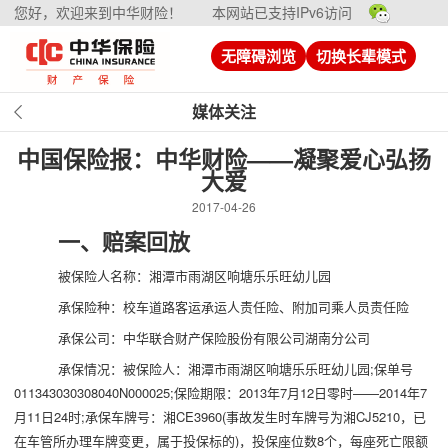
您好，欢迎来到中华财险！
本网站已支持IPv6访问
无障碍浏览
切换长辈模式
媒体关注
中国保险报：中华财险——凝聚爱心弘扬
大爱
2017-04-26
一、赔案回放
被保险人名称：湘潭市雨湖区响塘乐乐旺幼儿园
承保险种：校车道路客运承运人责任险、附加司乘人员责任险
承保公司：中华联合财产保险股份有限公司湖南分公司
承保情况：被保险人：湘潭市雨湖区响塘乐乐旺幼儿园;保单号
011343030308040N000025;保险期限：2013年7月12日零时——2014年7
月11日24时;承保车牌号：湘CE3960(事故发生时车牌号为湘CJ5210，已
在车管所办理车牌变更，属于投保标的)，投保座位数8个，每座死亡限额