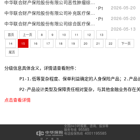
中华联合财产保险股份有限公司恶性肿瘤综合医疗保险（互联网专属）
2026-05-20
P1
中华联合财产保险股份有限公司补充医疗保险（互联网专属）
2026-05-20
P1
中华联合财产保险股份有限公司综合医疗保险H款（互联网专属）
2026-05-13
首页
上一页
8
9
10
11
12
13
14
15
16
17
18
19
20
21
22
下一页
尾页
分级信息具体含义，详情请查看附件：
      P1-1.低等复杂程度、保单利益确定的人身保险产品；2.
      P2-产品设计类型及保障责任相对复杂，与其他金融业务存在
点击查看详情
全国24小时报案、咨询、投诉等
95585
服务专线
4001195585
电话投保热线