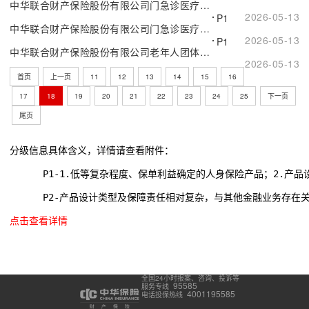
中华联合财产保险股份有限公司门急诊医疗保险D款（互联网专属）
2026-05-13
P1
中华联合财产保险股份有限公司门急诊医疗保险（2024版）
2026-05-13
P1
中华联合财产保险股份有限公司老年人团体意外伤害保险
2026-05-13
首页
上一页
11
12
13
14
15
16
17
18
19
20
21
22
23
24
25
下一页
尾页
分级信息具体含义，详情请查看附件：
      P1-1.低等复杂程度、保单利益确定的人身保险产品；2.
      P2-产品设计类型及保障责任相对复杂，与其他金融业务存在
点击查看详情
全国24小时报案、咨询、投诉等
95585
服务专线
4001195585
电话投保热线