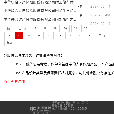
中华联合财产保险股份有限公司附加旅行休养期间住宿费用保险
2024-03-14
P1
中华联合财产保险股份有限公司附加生日意外伤害保险
2024-03-04
P1
中华联合财产保险股份有限公司附加旅行未成年子女送返保险（A款）
2024-02-19
首页
上一页
17
18
19
20
21
22
23
24
25
26
27
28
29
30
31
下一页
尾页
分级信息具体含义，详情请查看附件：
      P1-1.低等复杂程度、保单利益确定的人身保险产品；2.
      P2-产品设计类型及保障责任相对复杂，与其他金融业务存在
点击查看详情
全国24小时报案、咨询、投诉等
95585
服务专线
4001195585
电话投保热线