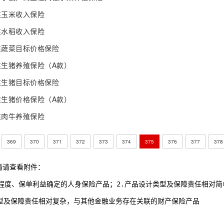
性玉米收入保险
性水稻收入保险
性蔬菜目标价格保险
生猪养殖保险（A款）
性生猪目标价格保险
生猪价格保险（A款）
性肉牛养殖保险
369
370
371
372
373
374
375
376
377
378
情请查看附件：
低等复杂程度、保单利益确定的人身保险产品；2.产品设计类型及保障责任相对
设计类型及保障责任相对复杂，与其他金融业务存在关联的财产保险产品