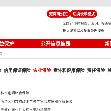
无障碍浏览
切换长辈模式
全国24小时报案、咨询、投诉
投诉渠道以及投诉处理流程
益保护
公开信息披露
新
险
险
信用保证保险
农业保险
意外和健康保险
责任保险
性林木定额综合保险
市南浔区地方财政湖羊种羊售后质保期养殖保险
含宁波）商业性大棚水果种植保险