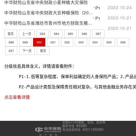
中华财险山东省中央财政小麦种植大灾保险
2022-10-24
P1
中华财险山东省中央财政大豆种植保险（2022版）
2022-10-21
P1
中华财险山东省潍坊市青州市地方财政生猪价格保险
2022-10-21
首页
上一页
383
384
385
386
387
388
389
390
391
392
393
394
395
396
397
下一页
尾页
分级信息具体含义，详情请查看附件：
      P1-1.低等复杂程度、保单利益确定的人身保险产品；2.
      P2-产品设计类型及保障责任相对复杂，与其他金融业务存在
点击查看详情
全国24小时报案、咨询、投诉等
95585
服务专线
4001195585
电话投保热线