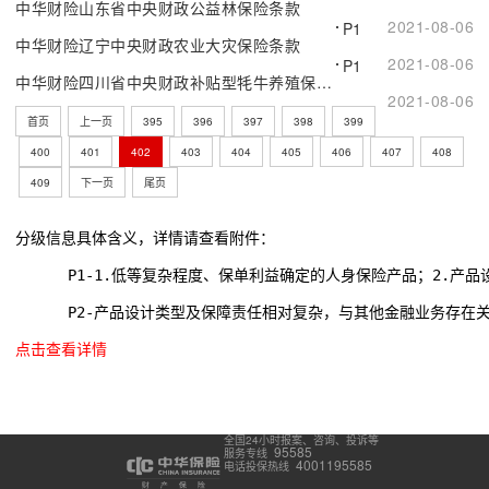
中华财险山东省中央财政公益林保险条款
2021-08-06
P1
中华财险辽宁中央财政农业大灾保险条款
2021-08-06
P1
中华财险四川省中央财政补贴型牦牛养殖保险（2021版）条款
2021-08-06
首页
上一页
395
396
397
398
399
400
401
402
403
404
405
406
407
408
409
下一页
尾页
分级信息具体含义，详情请查看附件：
      P1-1.低等复杂程度、保单利益确定的人身保险产品；2.
      P2-产品设计类型及保障责任相对复杂，与其他金融业务存在
点击查看详情
全国24小时报案、咨询、投诉等
95585
服务专线
4001195585
电话投保热线