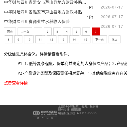
中华财险四川省雅安市芦山县地方财政补贴性茶叶气象指数保险
2026-07-17
P1
中华财险四川省雅安市芦山县地方财政补贴性茶叶价格保险
2026-07-17
P1
中华财险四川省商业性水稻收入保险
2026-07-17
首页
上一页
1
2
3
4
5
6
7
8
9
10
11
12
13
14
15
下一页
尾页
分级信息具体含义，详情请查看附件：
      P1-1.低等复杂程度、保单利益确定的人身保险产品；2.
      P2-产品设计类型及保障责任相对复杂，与其他金融业务存在
点击查看详情
全国24小时报案、咨询、投诉等
95585
服务专线
4001195585
电话投保热线