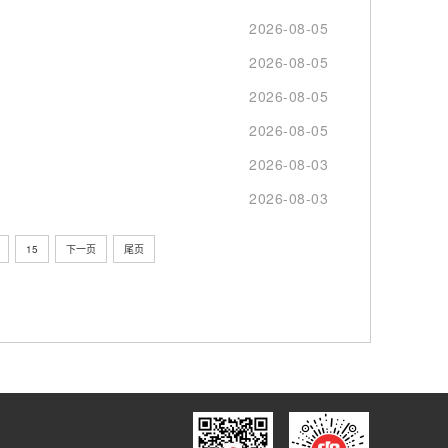
2026-08-05
2026-08-05
2026-08-05
2026-08-05
2026-08-03
2026-08-03
15
下一页
尾页