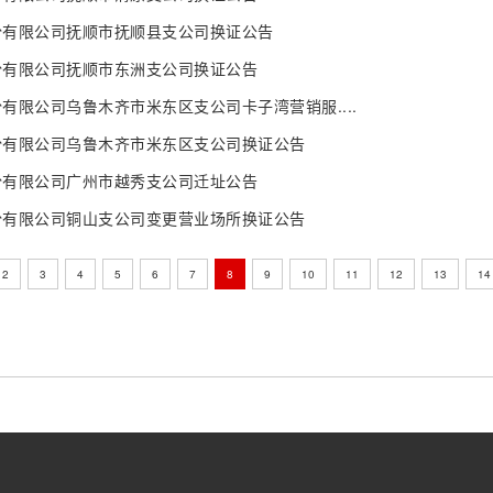
份有限公司抚顺市抚顺县支公司换证公告
份有限公司抚顺市东洲支公司换证公告
有限公司乌鲁木齐市米东区支公司卡子湾营销服....
份有限公司乌鲁木齐市米东区支公司换证公告
份有限公司广州市越秀支公司迁址公告
份有限公司铜山支公司变更营业场所换证公告
2
3
4
5
6
7
8
9
10
11
12
13
14