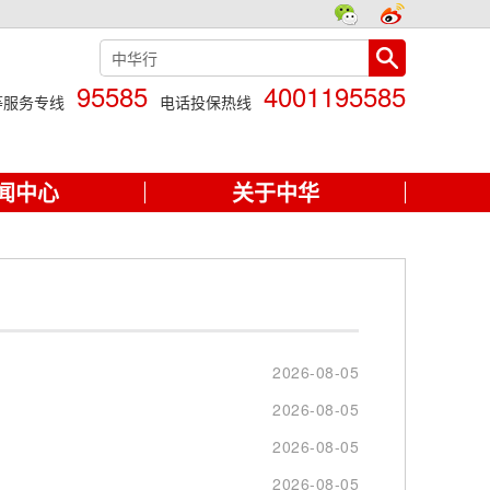
95585
4001195585
等服务专线
电话投保热线
闻中心
关于中华
2026-08-05
2026-08-05
2026-08-05
2026-08-05