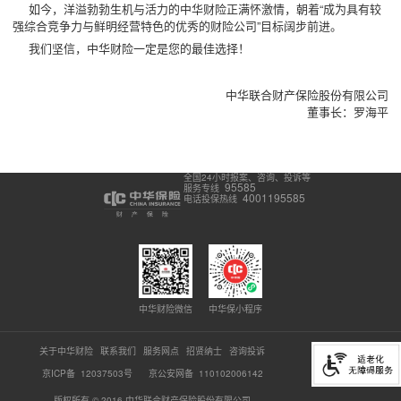
如今，洋溢勃勃生机与活力的中华财险正满怀激情，朝着“成为具有较
强综合竞争力与鲜明经营特色的优秀的财险公司”目标阔步前进。
我们坚信，中华财险一定是您的最佳选择！
中华联合财产保险股份有限公司
董事长：罗海平
全国24小时报案、咨询、投诉等
95585
服务专线
4001195585
电话投保热线
中华财险微信
中华保小程序
关于中华财险
联系我们
服务网点
招贤纳士
咨询投诉
京ICP备 12037503号
京公安网备 110102006142
版权所有 © 2016 中华联合财产保险股份有限公司