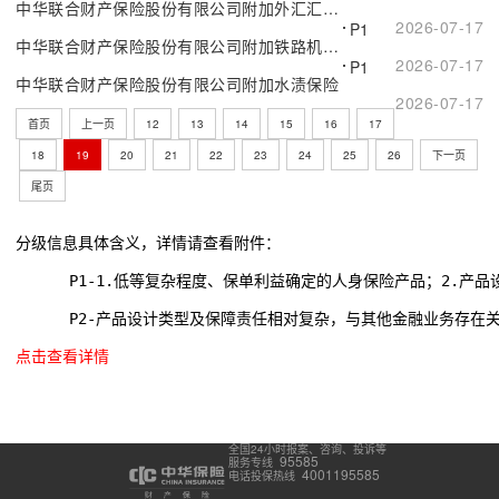
中华联合财产保险股份有限公司附加外汇汇率保险
2026-07-17
P1
中华联合财产保险股份有限公司附加铁路机车保险
2026-07-17
P1
中华联合财产保险股份有限公司附加水渍保险
2026-07-17
首页
上一页
12
13
14
15
16
17
18
19
20
21
22
23
24
25
26
下一页
尾页
分级信息具体含义，详情请查看附件：
      P1-1.低等复杂程度、保单利益确定的人身保险产品；2.
      P2-产品设计类型及保障责任相对复杂，与其他金融业务存在
点击查看详情
全国24小时报案、咨询、投诉等
95585
服务专线
4001195585
电话投保热线