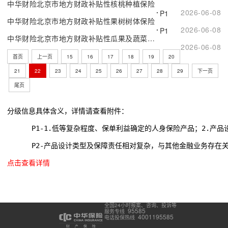
中华财险北京市地方财政补贴性核桃种植保险
2026-06-08
P1
中华财险北京市地方财政补贴性果树树体保险
2026-06-08
P1
中华财险北京市地方财政补贴性瓜果及蔬菜育苗保险
2026-06-08
首页
上一页
15
16
17
18
19
20
21
22
23
24
25
26
27
28
29
下一页
尾页
分级信息具体含义，详情请查看附件：
      P1-1.低等复杂程度、保单利益确定的人身保险产品；2.
      P2-产品设计类型及保障责任相对复杂，与其他金融业务存在
点击查看详情
全国24小时报案、咨询、投诉等
95585
服务专线
4001195585
电话投保热线