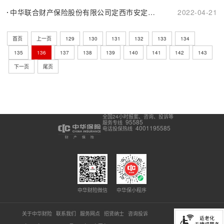
中华联合财产保险股份有限公司定西市安定区支公司换证公告
2022-04-21
首页
上一页
129
130
131
132
133
134
135
136
137
138
139
140
141
142
143
下一页
尾页
全国24小时报案、咨询、投诉等
95585
服务专线
4001195585
电话投保热线
中华财险微信
中华保小程序
关于中华财险
联系我们
服务网点
招贤纳士
咨询投诉