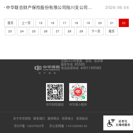
中华联合财产保险股份有限公司陆川支公司换证公告
2026-06-04
首页
上一页
15
16
17
18
19
20
21
22
23
24
25
26
27
28
29
下一页
尾页
全国24小时报案、咨询、投诉等
95585
服务专线
4001195585
电话投保热线
中华财险微信
中华保小程序
关于中华财险
联系我们
服务网点
招贤纳士
咨询投诉
京ICP备 12037503号
京公安网备 110102006142