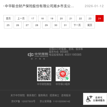
中华联合财产保险股份有限公司湘乡市支公司山枣营销服务部变更营业....
2026-01-12
首页
上一页
17
18
19
20
21
22
23
24
25
26
27
28
29
30
31
下一页
尾页
全国24小时报案、咨询、投诉等
95585
服务专线
4001195585
电话投保热线
中华财险微信
中华保小程序
关于中华财险
联系我们
服务网点
招贤纳士
咨询投诉
京ICP备 12037503号
京公安网备 110102006142