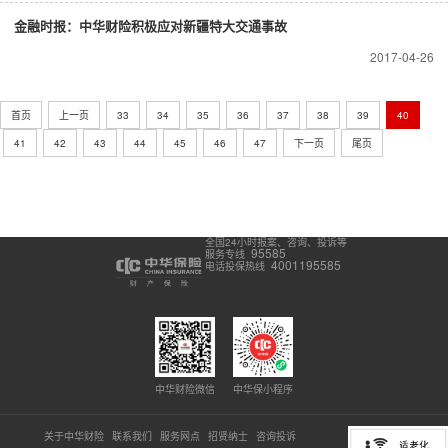
金融时报：中华财险积极应对新疆特大交通事故
2017-04-26
首页
上一页
33
34
35
36
37
38
39
40
41
42
43
44
45
46
47
下一页
尾页
全国24小时报案、咨询、投诉等
95585
服务专线
4001195585
电话投保热线
中华财险微信
中华保小程序
关于中华财险
联系我们
服务网点
招贤纳士
咨询投诉