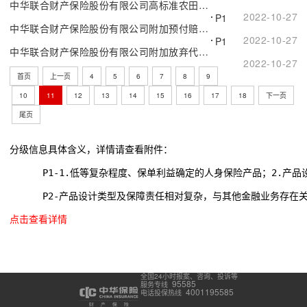
中华联合财产保险股份有限公司高标准农田建设工程质量潜在缺陷保险附加维修费用损失补偿保险
2022-10-27
P1
中华联合财产保险股份有限公司附加预付赔款50%条款
2022-10-27
P1
中华联合财产保险股份有限公司附加放弃代位求偿权条款
2022-10-27
首页
上一页
4
5
6
7
8
9
10
11
12
13
14
15
16
17
18
下一页
尾页
分级信息具体含义，详情请查看附件：
      P1-1.低等复杂程度、保单利益确定的人身保险产品；2.
      P2-产品设计类型及保障责任相对复杂，与其他金融业务存在
点击查看详情
全国24小时报案、咨询、投诉等
95585
服务专线
4001195585
电话投保热线