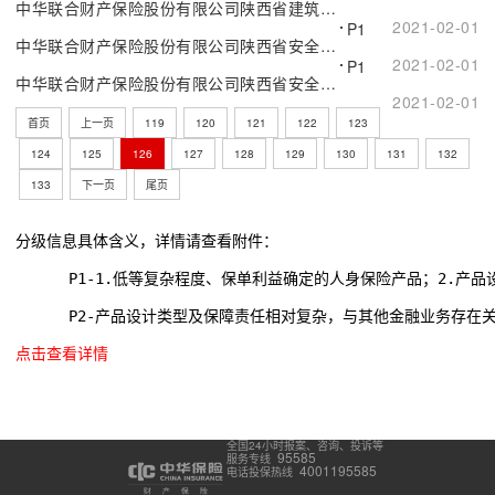
中华联合财产保险股份有限公司陕西省建筑施工行业安全生产责任保险（A款）附加环境污染人身损害赔偿责任保险
2021-02-01
P1
中华联合财产保险股份有限公司陕西省安全生产责任保险（A款）附加从业人员责任保险
2021-02-01
P1
中华联合财产保险股份有限公司陕西省安全生产责任保险（A款）附加24小时责任保险
2021-02-01
首页
上一页
119
120
121
122
123
124
125
126
127
128
129
130
131
132
133
下一页
尾页
分级信息具体含义，详情请查看附件：
      P1-1.低等复杂程度、保单利益确定的人身保险产品；2.
      P2-产品设计类型及保障责任相对复杂，与其他金融业务存在
点击查看详情
全国24小时报案、咨询、投诉等
95585
服务专线
4001195585
电话投保热线