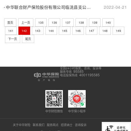
中华联合财产保险股份有限公司临洮县支公司换证公告
2022-04-21
首页
上一页
135
136
137
138
139
140
141
142
143
144
145
146
147
148
149
下一页
尾页
全国24小时报案、咨询、投诉等
95585
服务专线
4001195585
电话投保热线
中华财险微信
中华保小程序
关于中华财险
联系我们
服务网点
招贤纳士
咨询投诉