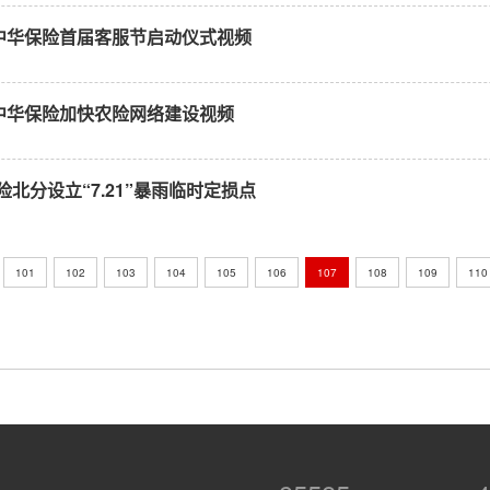
：中华保险首届客服节启动仪式视频
：中华保险加快农险网络建设视频
北分设立“7.21”暴雨临时定损点
101
102
103
104
105
106
107
108
109
110