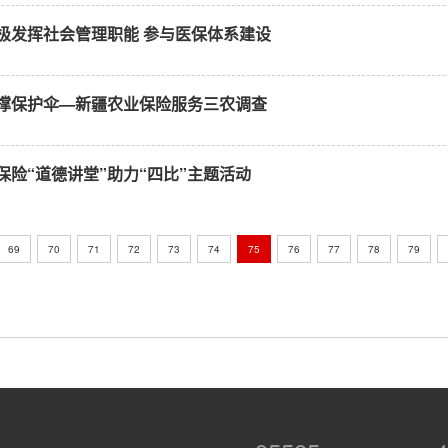
极发挥社会管理职能 参与医保体系建设
撑保护伞—新疆农业保险服务三农调查
险“道德讲堂”助力“四比”主题活动
69
70
71
72
73
74
75
76
77
78
79