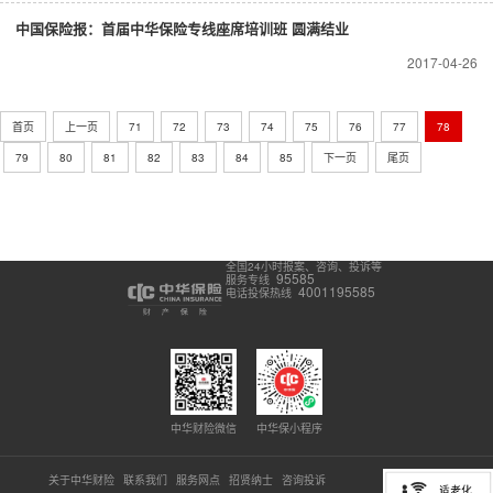
中国保险报：首届中华保险专线座席培训班 圆满结业
2017-04-26
首页
上一页
71
72
73
74
75
76
77
78
79
80
81
82
83
84
85
下一页
尾页
全国24小时报案、咨询、投诉等
95585
服务专线
4001195585
电话投保热线
中华财险微信
中华保小程序
关于中华财险
联系我们
服务网点
招贤纳士
咨询投诉