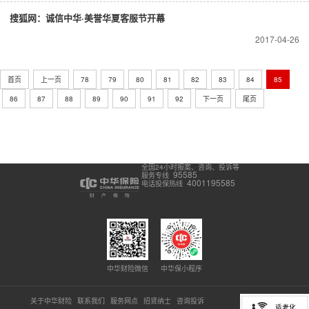
搜狐网：诚信中华·美誉华夏客服节开幕
2017-04-26
首页
上一页
78
79
80
81
82
83
84
85
86
87
88
89
90
91
92
下一页
尾页
全国24小时报案、咨询、投诉等
95585
服务专线
4001195585
电话投保热线
中华财险微信
中华保小程序
关于中华财险
联系我们
服务网点
招贤纳士
咨询投诉