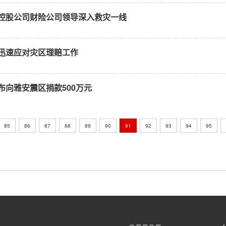
控股公司财险公司领导深入救灾一线
迅速应对灾区理赔工作
布向雅安震区捐款500万元
85
86
87
88
89
90
91
92
93
94
95