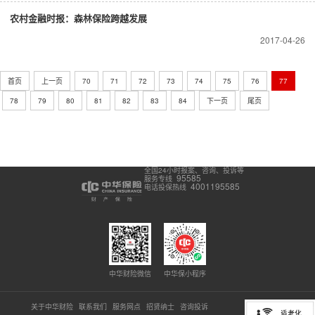
农村金融时报：森林保险跨越发展
2017-04-26
首页
上一页
70
71
72
73
74
75
76
77
78
79
80
81
82
83
84
下一页
尾页
全国24小时报案、咨询、投诉等
95585
服务专线
4001195585
电话投保热线
中华财险微信
中华保小程序
关于中华财险
联系我们
服务网点
招贤纳士
咨询投诉