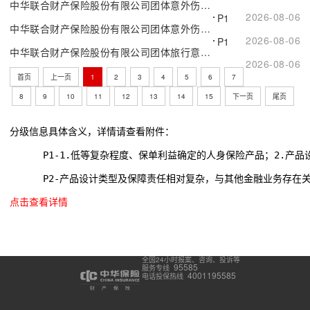
中华联合财产保险股份有限公司团体意外伤害保险（D款2026版）
2026-08-06
P1
中华联合财产保险股份有限公司团体意外伤害保险（C款2026版）
2026-08-06
P1
中华联合财产保险股份有限公司团体旅行意外伤害保险（2026版互联网专属）
2026-08-06
首页
上一页
1
2
3
4
5
6
7
8
9
10
11
12
13
14
15
下一页
尾页
分级信息具体含义，详情请查看附件：
      P1-1.低等复杂程度、保单利益确定的人身保险产品；2.
      P2-产品设计类型及保障责任相对复杂，与其他金融业务存在
点击查看详情
全国24小时报案、咨询、投诉等
95585
服务专线
4001195585
电话投保热线