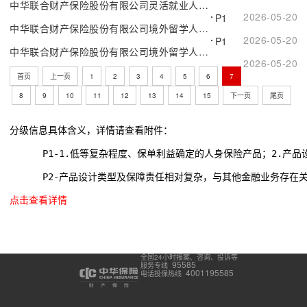
中华联合财产保险股份有限公司灵活就业人员意外伤害保险
2026-05-20
P1
中华联合财产保险股份有限公司境外留学人员医疗保险附加意外伤害保险
2026-05-20
P1
中华联合财产保险股份有限公司境外留学人员医疗保险附加全球紧急救援保险
2026-05-20
首页
上一页
1
2
3
4
5
6
7
8
9
10
11
12
13
14
15
下一页
尾页
分级信息具体含义，详情请查看附件：
      P1-1.低等复杂程度、保单利益确定的人身保险产品；2.
      P2-产品设计类型及保障责任相对复杂，与其他金融业务存在
点击查看详情
全国24小时报案、咨询、投诉等
95585
服务专线
4001195585
电话投保热线