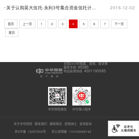
关于认购英大信托-永利3号集合资金信托计划关联交易的信息披露公告
2016-12-02
首页
上一页
1
2
3
4
5
6
7
下一页
尾页
全国24小时报案、咨询、投诉等
95585
服务专线
4001195585
电话投保热线
中华财险微信
中华保小程序
关于中华财险
联系我们
服务网点
招贤纳士
咨询投诉
京ICP备 12037503号
京公安网备 110102006142